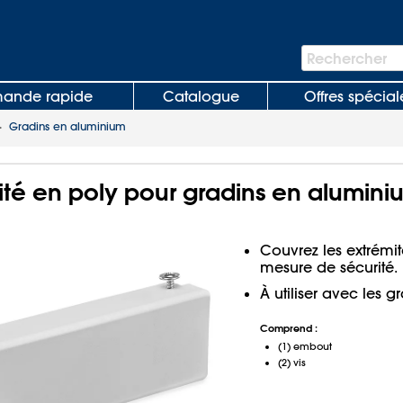
Barre
Rechercher
de
recherche
nde rapide
Catalogue
Offres spécial
>
Gradins en aluminium
é en poly pour gradins en aluminiu
Couvrez les extrémi
mesure de sécurité.
À utiliser avec les 
Comprend :
(1) embout
(2) vis