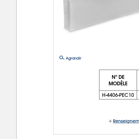
Agrandir
Nº DE
MODÈLE
H-4406-PEC10
Renseignem