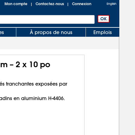
Mon compte
Contactez-nous
Connexion
|
|
English
es
À propos de nous
Emplois
m – 2 x 10 po
tés tranchantes exposées par
gradins en aluminium H-4406.