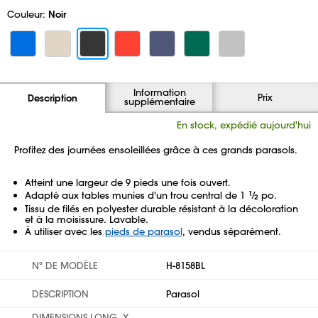
Couleur:
Noir
Information
Prix
Description
supplémentaire
En stock, expédié aujourd'hui
Profitez des journées ensoleillées grâce à ces grands parasols.
Atteint une largeur de 9 pieds une fois ouvert.
Adapté aux tables munies d'un trou central de 1
1
⁄
po.
2
Tissu de filés en polyester durable résistant à la décoloration
et à la moisissure. Lavable.
À utiliser avec les
pieds de parasol
, vendus séparément.
Nº DE MODÈLE
H-8158BL
DESCRIPTION
Parasol
DIMENSIONS LONG. X