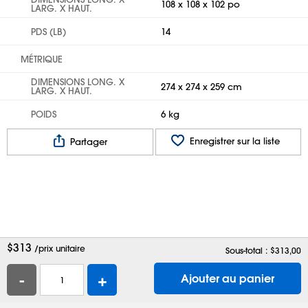
108 x 108 x 102 po
LARG. X HAUT.
PDS (LB)
14
MÉTRIQUE
DIMENSIONS LONG. X
274 x 274 x 259 cm
LARG. X HAUT.
POIDS
6 kg
Enregistrer sur la liste
Partager
$
313
/prix unitaire
Sous-total : $
313,00
-
+
Ajouter au panier