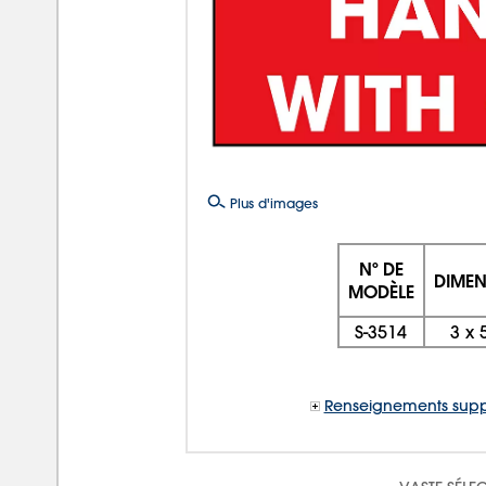
Plus d'images
Nº DE
DIMEN
MODÈLE
S-3514
3 x 
Renseignements supp