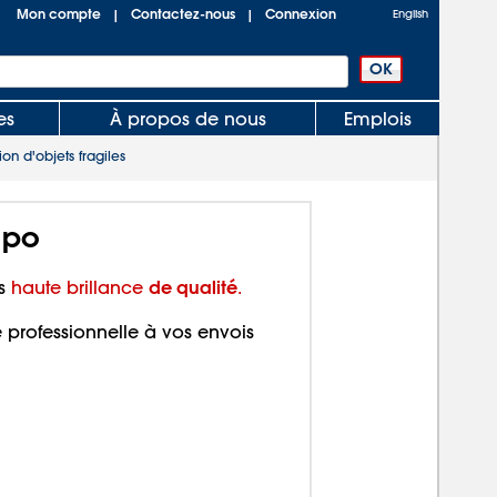
Mon compte
Contactez-nous
Connexion
|
|
English
es
À propos de nous
Emplois
on d'objets fragiles
 po
de qualité
es
haute brillance
.
 professionnelle à vos envois