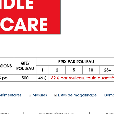
PRIX PAR ROULEAU
QTÉ/
SIONS
ROULEAU
1
2
5
10
25+
5 po
500
46 $
32 $ par rouleau, toute quantité
lémentaires
Mesures
Listes de magasinage
Dema
|
|