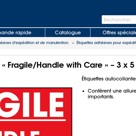
Barre
Rechercher
de
recherche
nde rapide
Catalogue
Offres spécial
hésives d'expédition et de manutention
>
Étiquettes adhésives pour expéditi
 « Fragile/Handle with Care » – 3 x 5
Étiquettes autocollant
Confèrent une allure
importants.