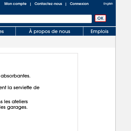
Mon compte
Contactez-nous
Connexion
|
|
English
es
À propos de nous
Emplois
 absorbantes.
nt la serviette de
 les ateliers
 les garages.