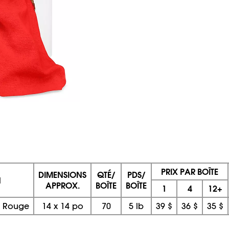
PRIX PAR BOÎTE
DIMENSIONS
QTÉ/
PDS/
N
APPROX.
BOÎTE
BOÎTE
1
4
12+
 – Rouge
14
x
14 po
70
5 lb
39 $
36 $
35 $