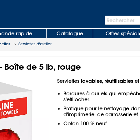
Barre
Rechercher
de
recherche
nde rapide
Catalogue
Offres spécial
viettes
>
Serviettes d'atelier
 – Boîte de 5 lb, rouge
lavables, réutilisables
Serviettes
et
Bordures à ourlets qui empêche
s'effilocher.
Pratique pour le nettoyage dans
d'imprimerie, de carrosserie et
Coton 100 % neuf.