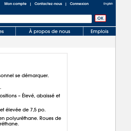
Mon compte
Contactez-nous
Connexion
|
|
English
es
À propos de nous
Emplois
ersonnel se démarquer.
.
tions – Élevé, abaissé et
et élevée de 7,5 po.
 en polyuréthane. Roues de
réthane.