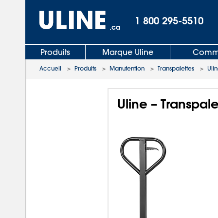
1 800 295-5510
.ca
Produits
Marque Uline
Comma
Accueil
>
Produits
>
Manutention
>
Transpalettes
>
Ulin
Uline – Transpale