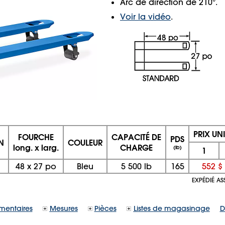
Arc de direction de 210°.
Voir la vidéo
.
PRIX UN
FOURCHE
CAPACITÉ DE
PDS
N
COULEUR
long. x larg.
CHARGE
(lb)
1
48
x
27 po
Bleu
5 500 lb
165
552 $
EXPÉDIÉ AS
mentaires
Mesures
Pièces
Listes de magasinage
D