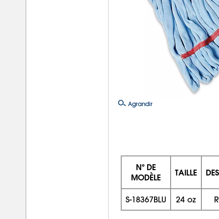
Agrandir
Nº DE
TAILLE
DES
MODÈLE
S-18367BLU
24 oz
R