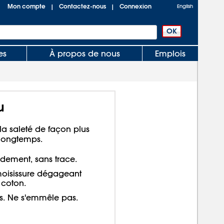
Mon compte
Contactez-nous
Connexion
|
|
English
es
À propos de nous
Emplois
u
 la saleté de façon plus
 longtemps.
idement, sans trace.
 moisissure dégageant
 coton.
des. Ne s'emmêle pas.