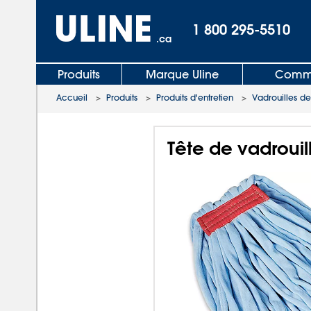
1 800 295-5510
.ca
Produits
Marque Uline
Comma
Accueil
>
Produits
>
Produits d'entretien
>
Vadrouilles d
Tête de vadrouil