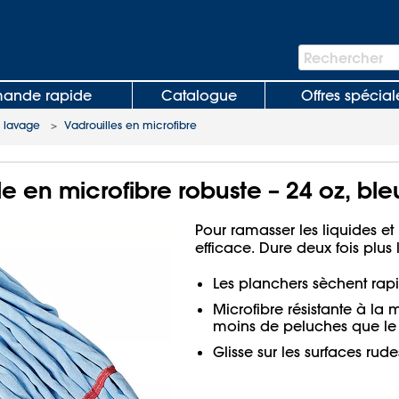
Barre
Rechercher
de
recherche
nde rapide
Catalogue
Offres spécial
e lavage
>
Vadrouilles en microfibre
le en microfibre robuste – 24 oz, ble
Pour ramasser les liquides et
efficace. Dure deux fois plus
Les planchers sèchent rap
Microfibre résistante à la
moins de peluches que le
Glisse sur les surfaces ru