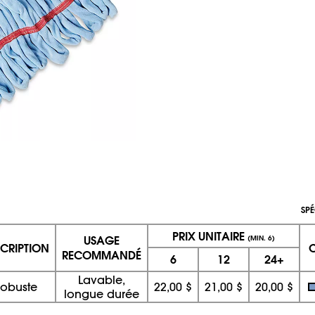
SPÉ
PRIX UNITAIRE
USAGE
(MIN. 6)
CRIPTION
RECOMMANDÉ
6
12
24+
Lavable,
obuste
22,00 $
21,00 $
20,00 $
longue durée